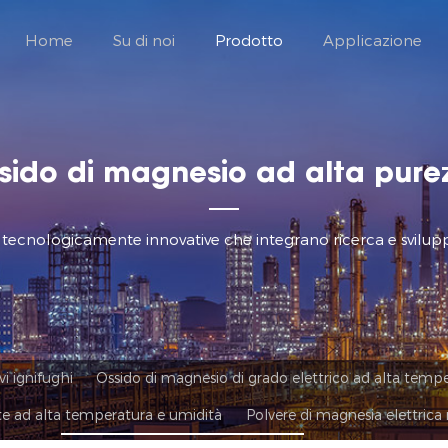
Home
Su di noi
Prodotto
Applicazione
sido di magnesio ad alta pure
 tecnologicamente innovative che integrano ricerca e svilup
vi ignifughi
Ossido di magnesio di grado elettrico ad alta tempe
nte ad alta temperatura e umidità
Polvere di magnesia elettrica r