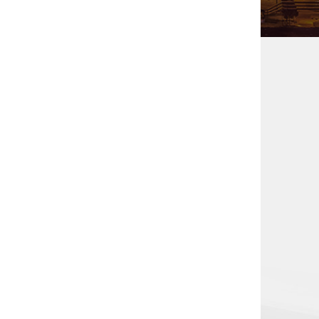
o per reattori nucleari