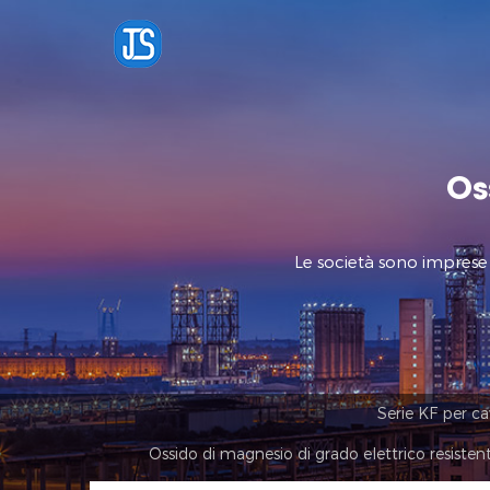
Os
Le società sono imprese
Serie KF per ca
Ossido di magnesio di grado elettrico resiste