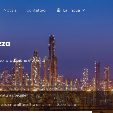
Notizia
contattaci
La lingua
zza
po, produzione e vendita
ratura speciale
esistente all'umidità del silicio
Serie Js-hpp